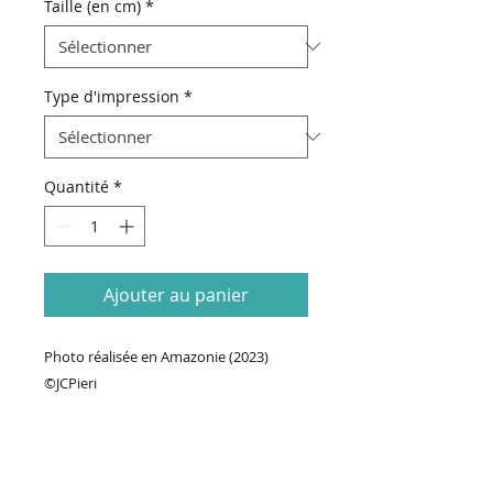
Taille (en cm)
*
Type d'impression
*
Quantité
*
Ajouter au panier
Photo réalisée en Amazonie (2023)
©JCPieri
70€ Prix de base + Prix format (taille de
la photo & type d'impression)