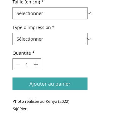
Taille (en cm)
*
Type d'impression
*
Quantité
*
Ajouter au panier
Photo réalisée au Kenya (2022)
©JCPieri
70€ Prix de base + Prix format (taille de
la photo & type d'impression)