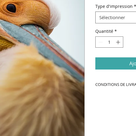
Type d'impression
Sélectionner
Quantité
*
Aj
CONDITIONS DE LIVR
DÉLAIS DE FABRICA
-
Impression
et liv
week-end & jour fér
Toutes les command
chaque lundi
Attention aux délais 
Noël.