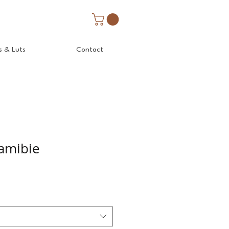
s & Luts
Contact
Namibie
Prix
promotionnel