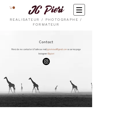
REALISATEUR / PHOTOGRAPHE /
FORMATEUR
Contact
Merci de me contacter à l'adresse mail
jcpierivisual@gmail.com
ou sur ma page
Instagram
@jcpieri
Contact