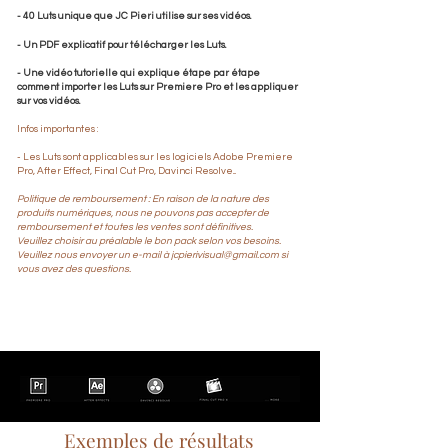
- 40 Luts unique que JC Pieri utilise sur ses vidéos.
- Un PDF explicatif pour télécharger les Luts.
- Une vidéo tutorielle qui explique étape par étape
comment importer les Luts sur Premiere Pro et les appliquer
sur vos vidéos.
Infos importantes :
- Les Luts sont applicables sur les logiciels Adobe Premiere
Pro, After Effect, Final Cut Pro, Davinci Resolve...
Politique de remboursement : En raison de la nature des
produits numériques, nous ne pouvons pas accepter de
remboursement et toutes les ventes sont définitives.
Veuillez choisir au préalable le bon pack selon vos besoins.
Veuillez nous envoyer un e-mail à
jcpierivisual@gmail.com
si
vous avez des questions.
Exemples de résultats