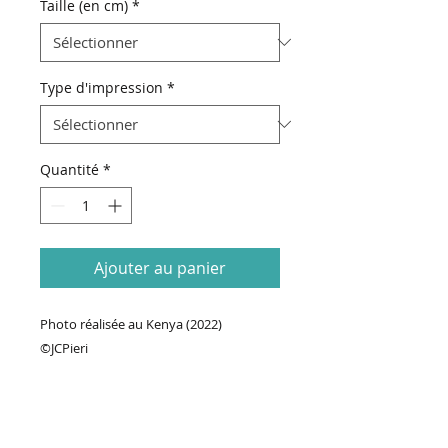
Taille (en cm)
*
Type d'impression
*
Quantité
*
Ajouter au panier
Photo réalisée au Kenya (2022)
©JCPieri
70€ Prix de base + Prix format (taille de
la photo & type d'impression)