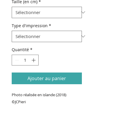
Taille (en cm)
*
Type d'impression
*
Quantité
*
Ajouter au panier
Photo réalisée en islande (2018)
©JCPieri
70€ Prix de base + Prix format (taille de
la photo & type d'impression)