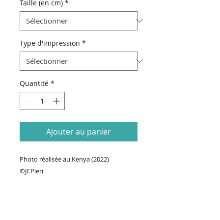
Taille (en cm)
*
Type d'impression
*
Quantité
*
Ajouter au panier
Photo réalisée au Kenya (2022)
©JCPieri
70€ Prix de base + Prix format (taille de
la photo & type d'impression)