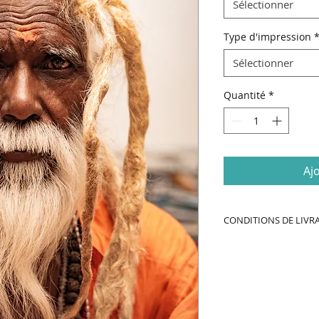
Sélectionner
Type d'impression
Sélectionner
Quantité
*
Aj
CONDITIONS DE LIVR
DÉLAIS DE FABRICA
-
Impression
et liv
week-end & jour fér
Toutes les command
chaque lundi