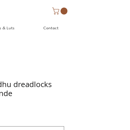
s & Luts
Contact
adhu dreadlocks
Inde
Prix
promotionnel