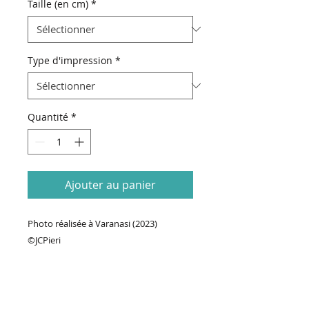
Taille (en cm)
*
Type d'impression
*
Quantité
*
Ajouter au panier
Photo réalisée à Varanasi (2023)
©JCPieri
70€ Prix de base + Prix format (taille de
la photo & type d'impression)