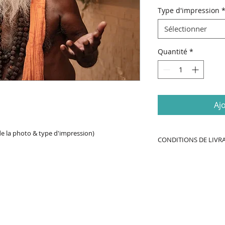
Type d'impression
Sélectionner
Quantité
*
Aj
 de la photo & type d'impression)
CONDITIONS DE LIVR
DÉLAIS DE FABRICA
-
Impression
et liv
Contac
week-end & jour fér
t
Toutes les command
chaque lundi
WWW.JCPIERIVISUAL.COM
Attention aux délais 
Noël.